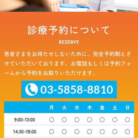
診療予約について
RESERVE
患者さまをお待たせしないために、完全予約制とさ
せていただいております。お電話もしくは予約フォ
ームから予約をお取りいただけます。
03-5858-8810
月
火
水
木
金
土
日
9:00-13:00
◯
◯
◯
◯
◯
◯
◯
14:30-18:00
◯
◯
◯
◯
◯
◯
◯