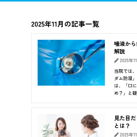
マウスピース矯正
矯正歯科
むし
2025年11月の記事一覧
唾液から
解説
2025年
当院では、
ダム防湿」
は、「口に
め？」と疑問
見た目だ
とは？
2025年