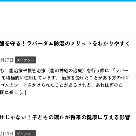
歯治療
歯周病治療
予防歯科
小児歯科
審美歯科
ホワイ
口腔外科
訪問歯科
歯を守る！ラバーダム防湿のメリットをわかりやすく
11月27日
ダイアリー
むし歯治療や根管治療（歯の神経の治療）を行う際に 「ラバー
 を積極的に使用しています。 治療を受けたことがある方の中に
ゴムのシートをかけられたことがあるけれど、あれは何のた
に感じ […]
けじゃない！子どもの矯正が将来の健康に与える影響
11月20日
ダイアリー