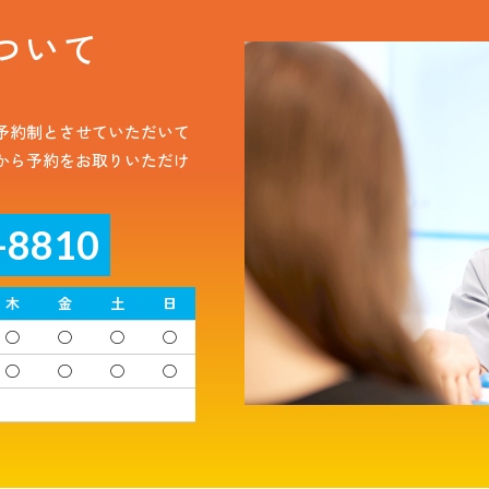
ついて
予約制とさせていただいて
から予約をお取りいただけ
-8810
木
金
土
日
◯
◯
◯
◯
◯
◯
◯
◯