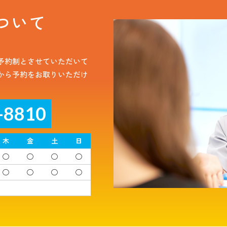
ついて
予約制とさせていただいて
から予約をお取りいただけ
-8810
木
金
土
日
◯
◯
◯
◯
◯
◯
◯
◯