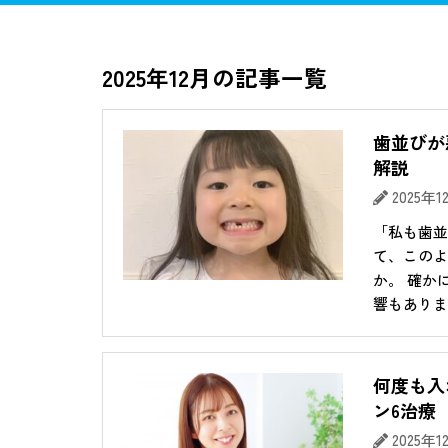
マウスピース矯正
矯正歯科
むし
2025年12月の記事一覧
歯並びが
解説
2025年
「私も歯並
て、このよ
か。 確か
響もあります
何度も入
ン6治療
2025年