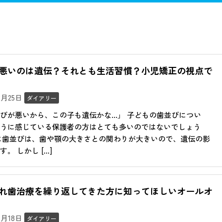
歯治療
歯周病治療
予防歯科
小児歯科
審美歯科
ホワイ
口腔外科
訪問歯科
悪いのは遺伝？それとも生活習慣？小児矯正の視点で
12月25日
ダイアリー
びが悪いから、この子も遺伝かな…」 子どもの歯並びについ
うに感じている保護者の方はとても多いのではないでしょう
に歯並びは、歯や顎の大きさとの関わりが大きいので、遺伝の影
。 しかし […]
れ歯治療を繰り返してきた方に知ってほしいオールオ
12月18日
ダイアリー