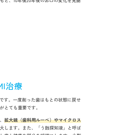
もと、10年後20年後のお口の変化を見据
I治療
味です。一度削った歯はもとの状態に戻せ
がとても重要です。
、
拡大鏡（歯科用ルーペ）やマイクロス
大します。また、「う蝕探知液」と呼ば