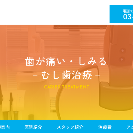
03
歯が痛い・しみる
－むし歯治療－
CARIES TREATMENT
療案内
医院紹介
スタッフ紹介
治療費
ア