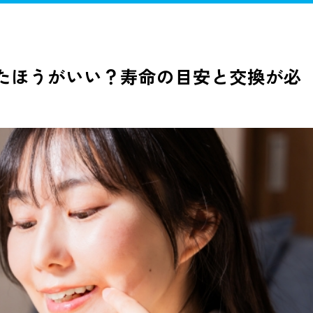
歯治療
歯周病治療
予防歯科
小児歯科
審美歯科
ホワイ
口腔外科
訪問歯科
したほうがいい？寿命の目安と交換が必