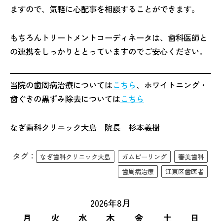
ますので、気軽に心配事を相談することができます。
もちろんトリートメントコーディネータは、歯科医師と
の連携をしっかりととっていますのでご安心ください。
当院の歯周病治療については
こちら
、ホワイトニング・
歯ぐきの黒ずみ除去については
こちら
なぎ歯科クリニック大島 院長 杉本義樹
タグ：
なぎ歯科クリニック大島
ガムピーリング
審美歯科
歯周病治療
江東区歯医者
2026年8月
月
火
水
木
金
土
日