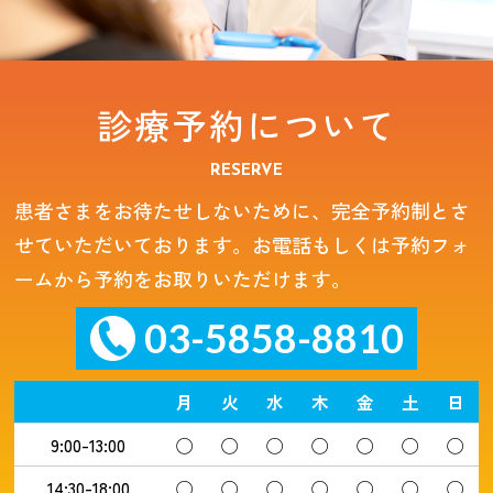
診療予約について
RESERVE
患者さまをお待たせしないために、完全予約制とさ
せていただいております。お電話もしくは予約フォ
ームから予約をお取りいただけます。
03-5858-8810
月
火
水
木
金
土
日
9:00-13:00
◯
◯
◯
◯
◯
◯
◯
14:30-18:00
◯
◯
◯
◯
◯
◯
◯