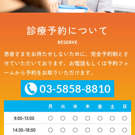
診療予約について
RESERVE
患者さまをお待たせしないために、完全予約制とさ
せていただいております。お電話もしくは予約フォ
ームから予約をお取りいただけます。
03-5858-8810
月
火
水
木
金
土
日
9:00-13:00
◯
◯
◯
◯
◯
◯
◯
14:30-18:00
◯
◯
◯
◯
◯
◯
◯