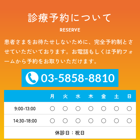
診療予約について
RESERVE
患者さまをお待たせしないために、完全予約制とさ
せていただいております。お電話もしくは予約フォ
ームから予約をお取りいただけます。
03-5858-8810
月
火
水
木
金
土
日
9:00-13:00
◯
◯
◯
◯
◯
◯
◯
14:30-18:00
◯
◯
◯
◯
◯
◯
◯
休診日：祝日